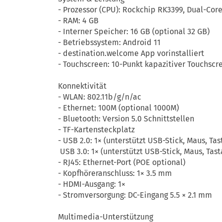
- Prozessor (CPU): Rockchip RK3399, Dual-Core
- RAM: 4 GB
- Interner Speicher: 16 GB (optional 32 GB)
- Betriebssystem: Android 11
- destination.welcome App vorinstalliert
- Touchscreen: 10-Punkt kapazitiver Touchscr
Konnektivität
- WLAN: 802.11b/g/n/ac
- Ethernet: 100M (optional 1000M)
- Bluetooth: Version 5.0 Schnittstellen
- TF-Kartensteckplatz
- USB 2.0: 1× (unterstützt USB-Stick, Maus, Tast
USB 3.0: 1× (unterstützt USB-Stick, Maus, Tas
- RJ45: Ethernet-Port (POE optional)
- Kopfhöreranschluss: 1× 3.5 mm
- HDMI-Ausgang: 1×
- Stromversorgung: DC-Eingang 5.5 × 2.1 mm
Multimedia-Unterstützung